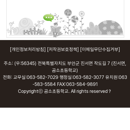
[개인정보처리방침]
[저작권보호정책]
[이메일무단수집거부]
주소: (우:56345) 전북특별자치도 부안군 진서면 작도길 7 (진서면,
곰소초등학교)
전화: 교무실:063-582-7029 행정실:063-582-3077 유치원:063
-583-5584 FAX:063-584-9891
Copyrightⓒ 곰소초등학교. All rights reserved？