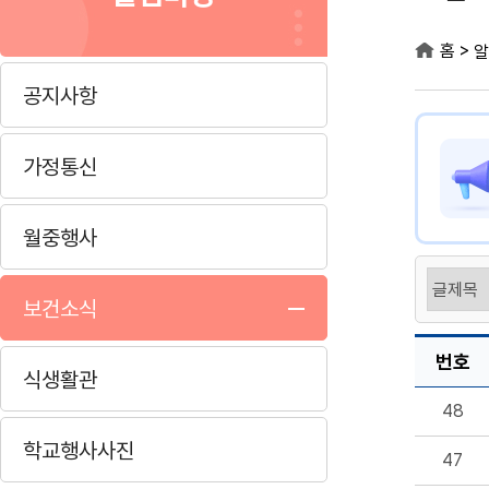
>
홈
알
공지사항
가정통신
월중행사
보건소식
번호
식생활관
48
학교행사사진
47