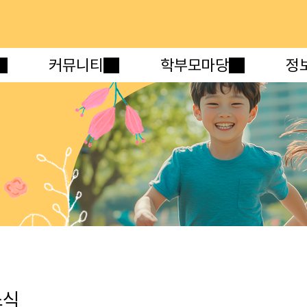
메인메뉴 바로가기
본문내용 바로가기
커뮤니티
학부모마당
정
소식