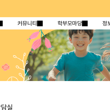
메인메뉴 바로가기
본문내용 바로가기
커뮤니티
학부모마당
정
상담실