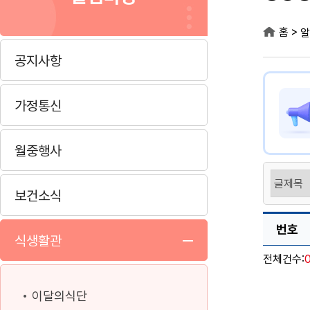
>
홈
알
공지사항
가정통신
월중행사
보건소식
번호
식생활관
전체건수:
이달의식단