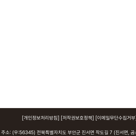
[개인정보처리방침]
[저작권보호정책]
[이메일무단수집거부
주소: (우:56345) 전북특별자치도 부안군 진서면 작도길 7 (진서면, 