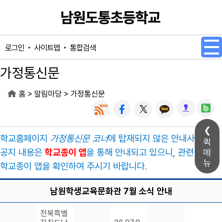
메인메뉴 바로가기
본문내용 바로가기
사이트맵
통합검색
로그인
가정통신문
>
>
홈
알림마당
가정통신문
학교홈페이지
가정통신문 코너
에 탑재되지 않은 안내사항 및
퀵
공지 내용은
학교종이 앱
을 통해 안내되고 있으니, 관련 내용은
메
뉴
학교종이 앱을 확인하여 주시기 바랍니다.
남원학생교육문화관 7월 소식 안내
전북특별