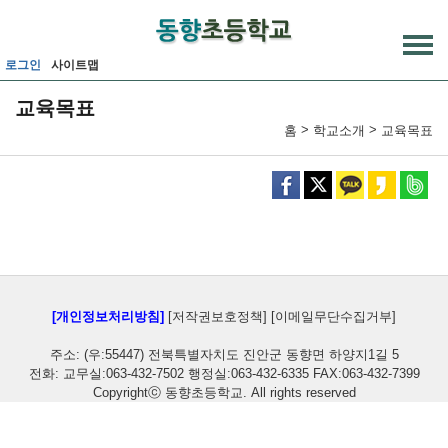
메인메뉴 바로가기
본문내용 바로가기
로그인
사이트맵
교육목표
>
>
홈
학교소개
교육목표
[개인정보처리방침]
[저작권보호정책]
[이메일무단수집거부]
주소: (우:55447) 전북특별자치도 진안군 동향면 하양지1길 5
전화: 교무실:063-432-7502 행정실:063-432-6335 FAX:063-432-7399
Copyrightⓒ 동향초등학교. All rights reserved