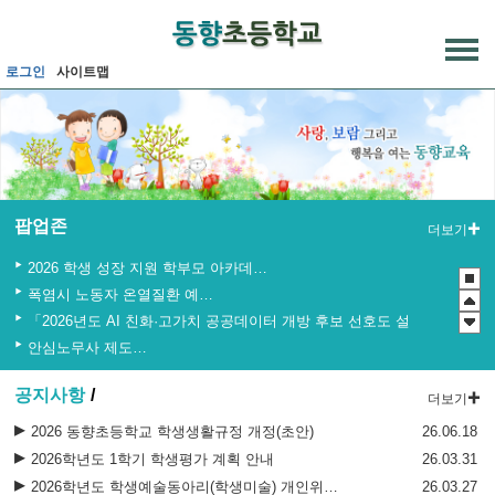
메인메뉴 바로가기
본문내용 바로가기
로그인
사이트맵
팝업존
더보기
2026 학생 성장 지원 학부모 아카데미 운영
폭염시 노동자 온열질환 예방수칙
「2026년도 AI 친화·고가치 공공데이터 개방 후보 선호도 설문조사」 실시
안심노무사 제도 홍보
2026년도 학생 대상 안전한 개인정보보호 사례 공모전
공지사항
더보기
관행적 부패행위 등 행동강령 위반 집중신고기간 운영
청소년 도박예방 카드뉴스
2026 동향초등학교 학생생활규정 개정(초안)
26.06.18
2026년 초등학교 4학년 구강건강 진료지원 사업 안내
2026학년도 1학기 학생평가 계획 안내
26.03.31
청소년 사이버도박 자진신고 제도 운영 안내
2026학년도 학생예술동아리(학생미술) 개인위탁 외부강사 최종합격자 공고
26.03.27