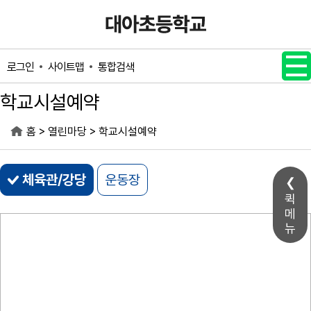
메인메뉴 바로가기
본문내용 바로가기
사이트맵
통합검색
로그인
학교시설예약
>
>
홈
열린마당
학교시설예약
체육관/강당
운동장
퀵
메
뉴