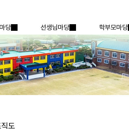
메인메뉴 바로가기
본문내용 바로가기
마당
선생님마당
학부모마당
조직도