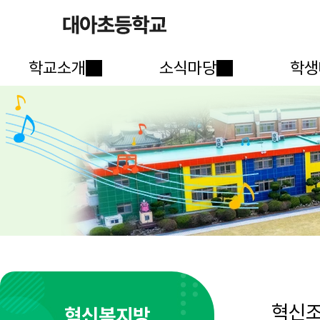
학교소개
소식마당
학생
혁신
혁신복지방