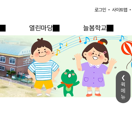
사이트맵
로그인
열린마당
늘봄학교
퀵
메
뉴