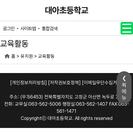
메인메뉴 바로가기
본문내용 바로가기
사이트맵
통합검색
로그인
교육활동
>
>
홈
유치원
교육활동
[개인정보처리방침]
[저작권보호정책]
[이메일무단수집거부]
퀵
메
주소: (우:56453) 전북특별자치도 고창군 아산면 녹두로 776
뉴
전화: 교무실:063-562-5006 행정실:063-562-1407 FAX:063-
561-1471
Copyrightⓒ 대아초등학교. All rights reserved