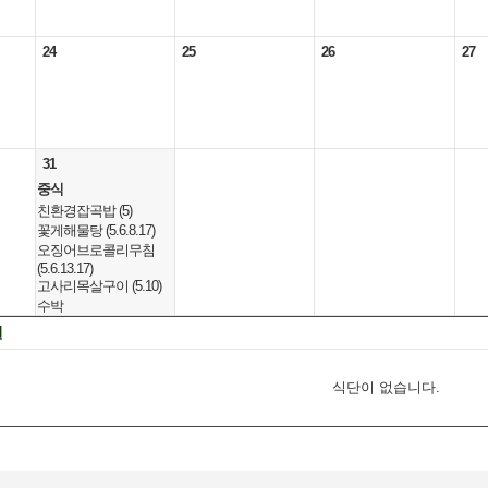
24
25
26
27
31
중식
친환경잡곡밥 (5)
꽃게해물탕 (5.6.8.17)
오징어브로콜리무침
(5.6.13.17)
고사리목살구이 (5.10)
수박
양배추찜/쌈장(자율)
일
(5.6)
식단이 없습니다.