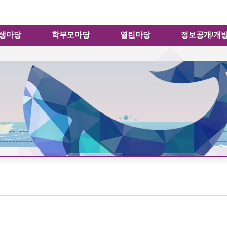
메인메뉴 바로가기
본문내용 바로가기
생마당
학부모마당
열린마당
정보공개/개