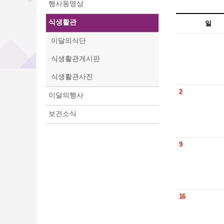
행사동영상
식생활관
일
이달의식단
식생활관게시판
식생활관사진
2
이달의행사
보건소식
9
16