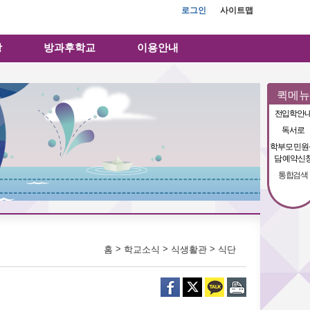
로그인
사이트맵
방
방과후학교
이용안내
퀵메뉴
전입학안
독서로
학부모 민원
담 예약신
통합검색
>
>
>
홈
학교소식
식생활관
식단