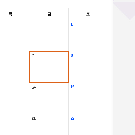
목
금
토
1
8
7
15
14
21
22