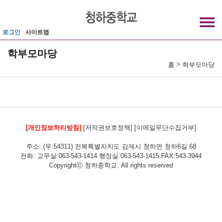
메인메뉴 바로가기
본문내용 바로가기
로그인
사이트맵
학부모마당
>
홈
학부모마당
[개인정보처리방침]
[저작권보호정책]
[이메일무단수집거부]
주소: (우:54311) 전북특별자치도 김제시 청하면 청하6길 68
전화: 교무실:063-543-1414 행정실:063-543-1415 FAX:543-3944
Copyrightⓒ 청하중학교. All rights reserved