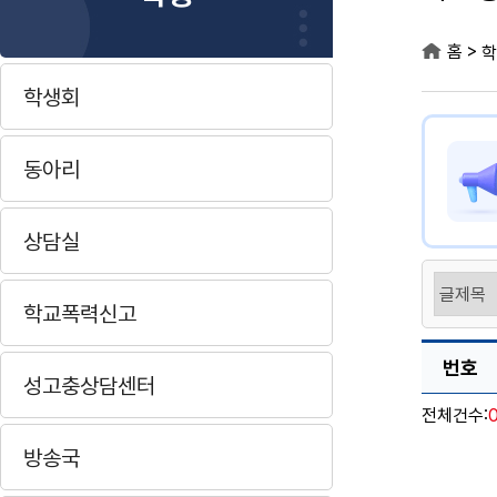
>
홈
학
학생회
동아리
상담실
학교폭력신고
번호
성고충상담센터
전체건수:
방송국