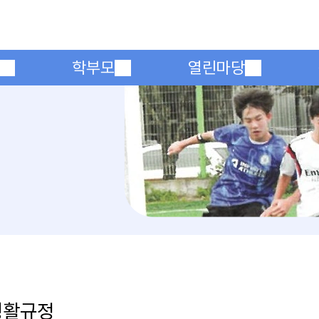
메인메뉴 바로가기
본문내용 바로가기
학부모
열린마당
생활규정