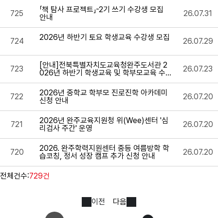
「책 탐사 프로젝트」-2기 쓰기 수강생 모집
725
26.07.31
안내
2026년 하반기 토요 학생교육 수강생 모집
724
26.07.29
[안내]전북특별자치도교육청완주도서관 2
723
26.07.23
026년 하반기 학생교육 및 학부모교육 수
강생 모집
2026년 중학교 학부모 진로진학 아카데미
722
26.07.20
신청 안내
2026년 완주교육지원청 위(Wee)센터 '심
721
26.07.20
리검사 주간' 운영
2026. 완주학력지원센터 중등 여름방학 학
720
26.07.20
습코칭, 정서 성장 캠프 추가 신청 안내
전체건수:
729건
이전
다음