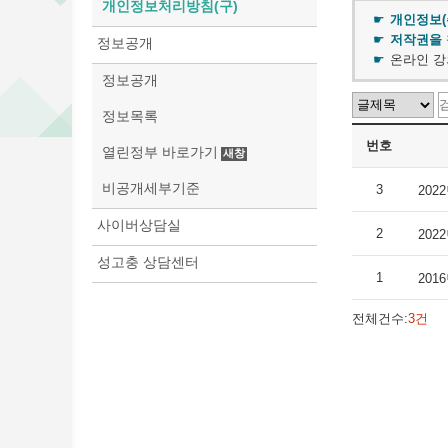
개인정보처리방침(구)
개인정보(
저작권을
정보공개
온라인 강
정보공개
정보목록
번호
열린정부 바로가기
비공개세부기준
3
202
사이버상담실
2
202
성고충 상담센터
1
201
전체건수:
3건