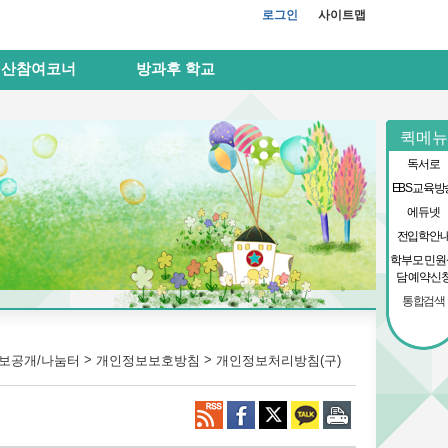
로그인
사이트맵
예산참여코너
방과후 학교
퀵메뉴
독서로
EBS교육방
에듀넷
전입학안
학부모 민원
담 예약신
통합검색
>
>
보공개/나눔터
개인정보보호방침
개인정보처리방침(구)