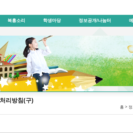
메인메뉴 바로가기
본문내용 바로가기
복흥소리
학생마당
정보공개/나눔터
처리방침(구)
>
홈
정