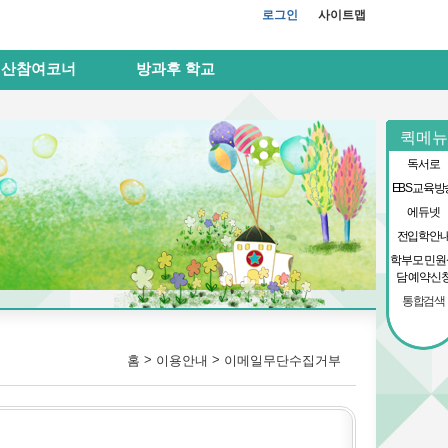
로그인
사이트맵
예산참여코너
방과후 학교
퀵메뉴
독서로
EBS교육방
에듀넷
전입학안
학부모 민원
담 예약신
통합검색
>
>
홈
이용안내
이메일무단수집거부