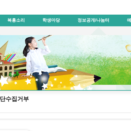
메인메뉴 바로가기
본문내용 바로가기
복흥소리
학생마당
정보공개/나눔터
단수집거부