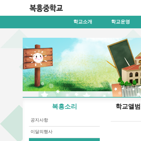
학교소개
학교운영
복흥소리
학교앨범
공지사항
이달의행사