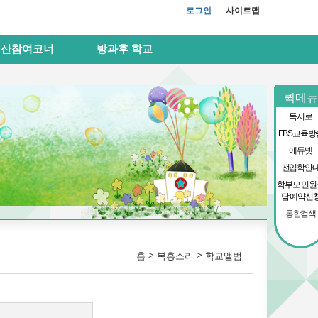
로그인
사이트맵
예산참여코너
방과후 학교
퀵메뉴
독서로
EBS교육방
에듀넷
전입학안
학부모 민원
담 예약신
통합검색
>
>
홈
복흥소리
학교앨범