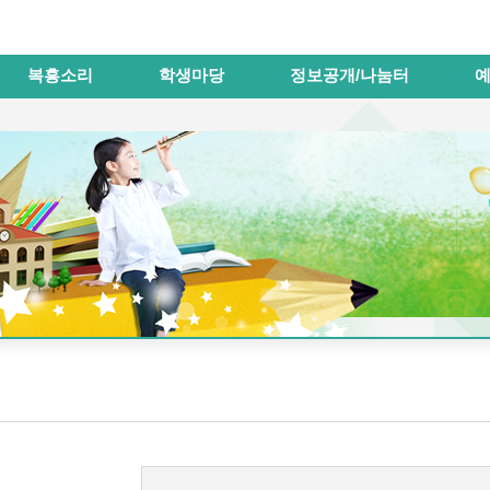
메인메뉴 바로가기
본문내용 바로가기
복흥소리
학생마당
정보공개/나눔터