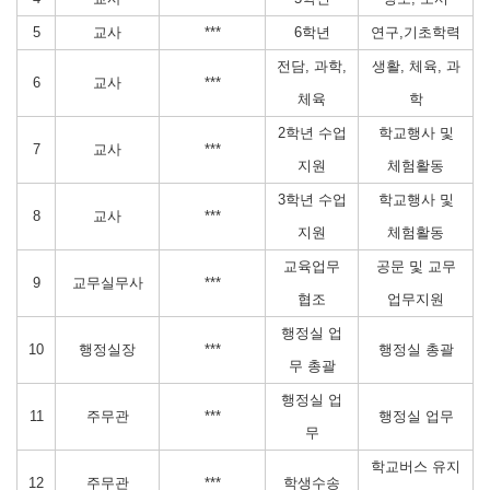
5
교사
***
6학년
연구,기초학력
전담, 과학,
생활, 체육, 과
6
교사
***
체육
학
2학년 수업
학교행사 및
7
교사
***
지원
체험활동
3학년 수업
학교행사 및
8
교사
***
지원
체험활동
교육업무
공문 및 교무
9
교무실무사
***
협조
업무지원
행정실 업
10
행정실장
***
행정실 총괄
무 총괄
행정실 업
11
주무관
***
행정실 업무
무
학교버스 유지
12
주무관
***
학생수송