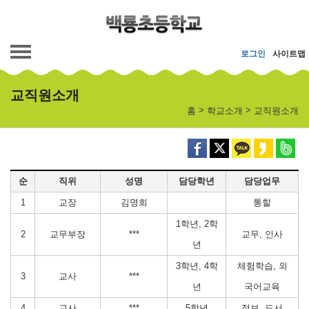
메인메뉴 바로가기
본문내용 바로가기
로그인
사이트맵
교직원소개
>
>
홈
학교소개
교직원소개
순
직위
성명
담당학년
담당업무
1
교장
김명희
통할
1학년, 2학
2
교무부장
***
교무, 인사
년
3학년, 4학
체험학습, 외
3
교사
***
년
국어교육
4
교사
***
5학년
정보, 도서