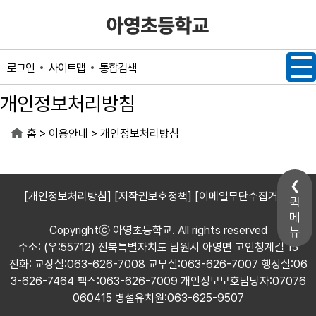
메인메뉴 바로가기
본문내용 바로가기
사이트맵
통합검색
로그인
개인정보처리방침
>
>
홈
이용안내
개인정보처리방침
[개인정보처리방침]
[저작권보호정책]
[이메일무단수집거부]
퀵
메
Copyrightⓒ 아영초등학교. All rights reserved
뉴
주소: (우:55712) 전북특별자치도 남원시 아영면 고인청계길 15
전화: 교장실:063-626-7008 교무실:063-626-7007 행정실:06
3-626-7464 팩스:063-626-7009 개인정보보호담당자:07076
060415 병설유치원:063-625-9507