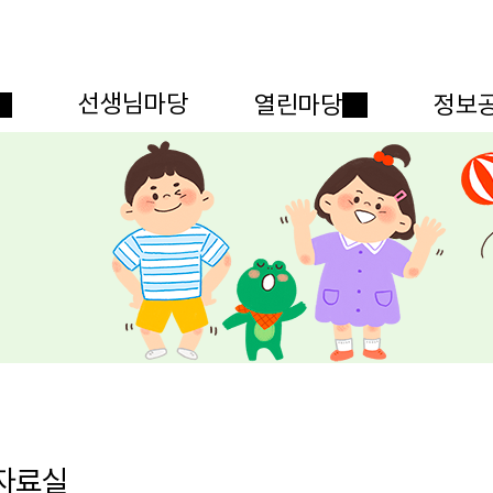
메인메뉴 바로가기
본문내용 바로가기
선생님마당
열린마당
정보
자료실