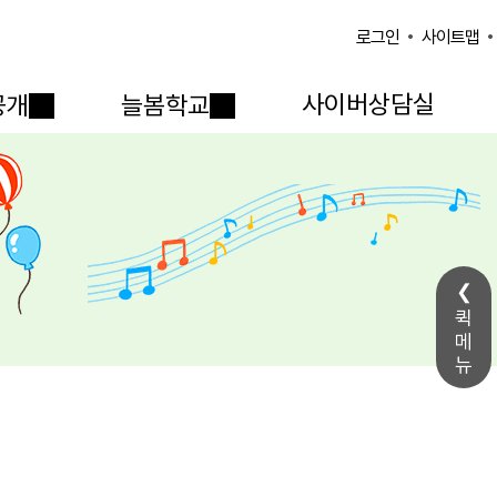
사이트맵
로그인
사이버상담실
공개
늘봄학교
퀵
메
뉴