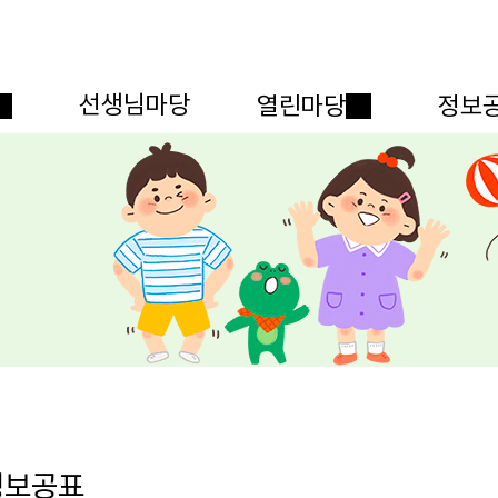
메인메뉴 바로가기
본문내용 바로가기
선생님마당
열린마당
정보
정보공표