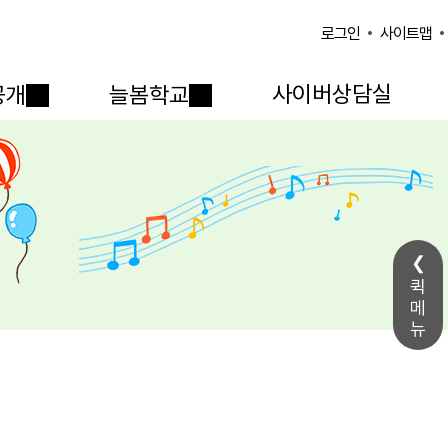
사이트맵
로그인
사이버상담실
공개
늘봄학교
퀵
메
뉴