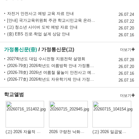
청소년 도박예방 카드뉴스
자전거 안전사고 예방 교육 자료 안내
2026 학생 성장 지원 학부모 아카데미 운영
26.07.24
[안내] 국가교육위원회 주관 학교시민교육 온라인 의견수렴 참여 안내
26.07.22
(고) 청소년 사이버 도박 예방 자료 안내
26.07.20
(중) EBS 진로·학업 설계 상담 안내
26.07.16
가정통신문(중)
가정통신문(고)
더보기
2027학년도 대입 수시전형 지원전략 설명회
26.07.28
(2026-79호) 2026학년도 여름방학 안내 가정통신문
26.07.20
(2026-78호) 2026년 여름철 물놀이 안전사고 예방 안내 가정통신문
26.07.16
(2026-77호) 2026학년도 자유학기제 안내 가정통신문
26.07.16
학교앨범
더보기
(고) 2026 자율적 교육과정 진로 집중형 프로그램 발표회
2026 구량천 낙화놀이 행사
(고) 2026 일곱빛깔 매력발산 안성고등학교 칠연제 축제