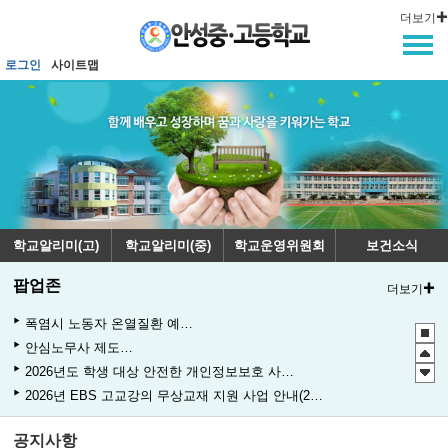
메인메뉴 바로가기
본문내용 바로가기
더보기
로그인
사이트맵
학교알리미(고)
학교알리미(중)
학교운영위원회
보건소식
팝업존
더보기
폭염시 노동자 온열질환 예방수칙
안심노무사 제도 홍보
2026년도 학생 대상 안전한 개인정보보호 사례 공모전
2026년 EBS 고교강의 무상교재 지원 사업 안내(2학기 2차)
관행적 부패행위 등 행동강령 위반 집중신고기간 운영
공지사항
2027학년도 EBS 수능연계교재 정오표 안내