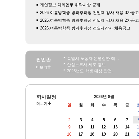
개인정보 처리업무 위탁사항 공개
2026.여름방학중 방과후과정 전일제 강사 채용 3차공고
2026.여름방학중 방과후과정 전일제 강사 채용 2차공고
2026.여름방학중 방과후과정 전일제강사 채용공고
폭염시 노동자 온열질환 예방수칙
팝업존
안심노무사 제도 홍보
더보기
2026년도 학생 대상 안전한 개인정보보호 사례 공모전
관행적 부패행위 등 행동강령 위반 집중신고기간 운영
2026 학생 성장 지원 학부모 아카데미 운영
학사일정
2026년 8월
더보기
일
월
화
수
목
금
2
3
4
5
6
7
9
10
11
12
13
14
1
16
17
18
19
20
21
2