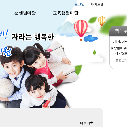
로그인
사이트맵
선생님마당
교육행정마당
퀵메
예산참여
학부모 민
예약신
통합검
더보기