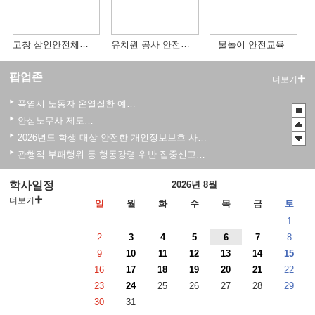
고창 삼인안전체험관
유치원 공사 안전사고 예방 교육
물놀이 안전교육
팝업존
더보기
폭염시 노동자 온열질환 예방수칙
안심노무사 제도 홍보
2026년도 학생 대상 안전한 개인정보보호 사례 공모전
관행적 부패행위 등 행동강령 위반 집중신고기간 운영
2026 학생 성장 지원 학부모 아카데미 운영
학사일정
2026년 8월
더보기
일
월
화
수
목
금
토
1
2
3
4
5
6
7
8
9
10
11
12
13
14
15
16
17
18
19
20
21
22
23
24
25
26
27
28
29
30
31