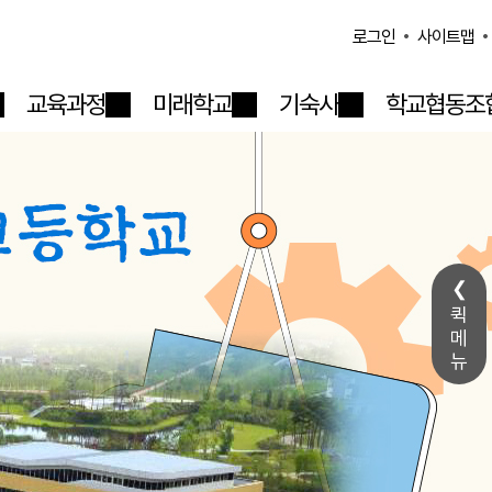
사이트맵
로그인
교육과정
미래학교
기숙사
학교협동조
퀵
메
뉴