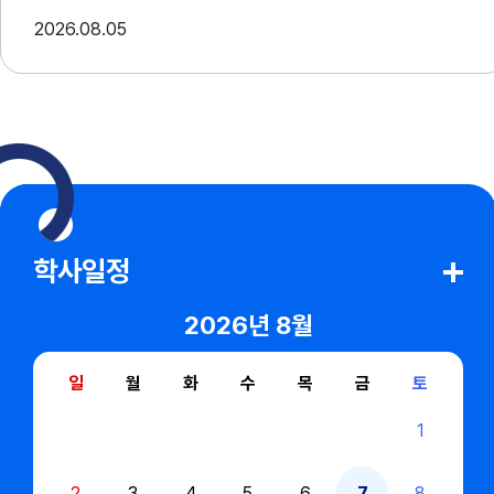
2026
08.05
학사일정
2026년
8월
일
월
화
수
목
금
토
1
2
3
4
5
6
7
8