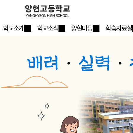
학교소개
학교소식
양현마당
학습자료실