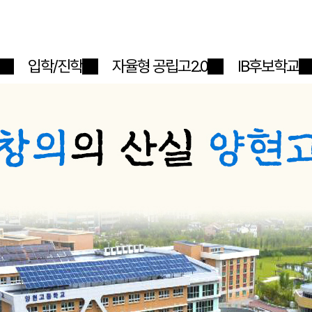
메인메뉴 바로가기
본문내용 바로가기
입학/진학
자율형 공립고2.0
IB후보학교