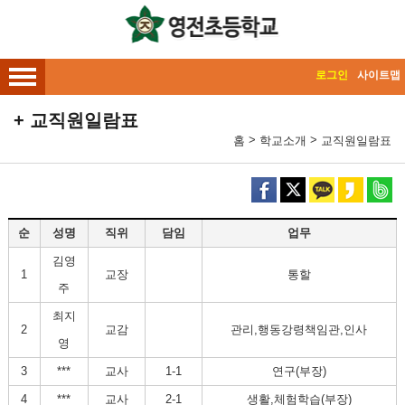
메인메뉴 바로가기
본문내용 바로가기
로그인
사이트맵
교직원일람표
>
>
홈
학교소개
교직원일람표
순
성명
직위
담임
업무
김영
1
교장
통할
주
최지
2
교감
관리,행동강령책임관,인사
영
3
***
교사
1-1
연구(부장)
4
***
교사
2-1
생활,체험학습(부장)