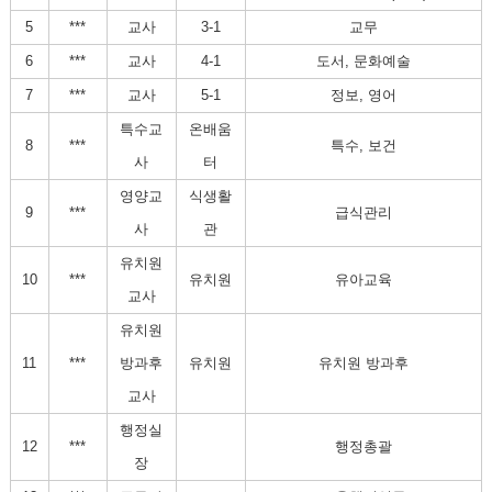
5
***
교사
3-1
교무
6
***
교사
4-1
도서, 문화예술
7
***
교사
5-1
정보, 영어
특수교
온배움
8
***
특수, 보건
사
터
영양교
식생활
9
***
급식관리
사
관
유치원
10
***
유치원
유아교육
교사
유치원
11
***
방과후
유치원
유치원 방과후
교사
행정실
12
***
행정총괄
장