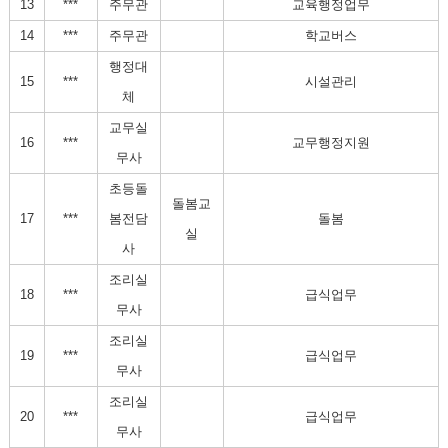
13
***
주무관
교육행정업무
14
***
주무관
학교버스
행정대
15
***
시설관리
체
교무실
16
***
교무행정지원
무사
초등돌
돌봄교
17
***
봄전담
돌봄
실
사
조리실
18
***
급식업무
무사
조리실
19
***
급식업무
무사
조리실
20
***
급식업무
무사