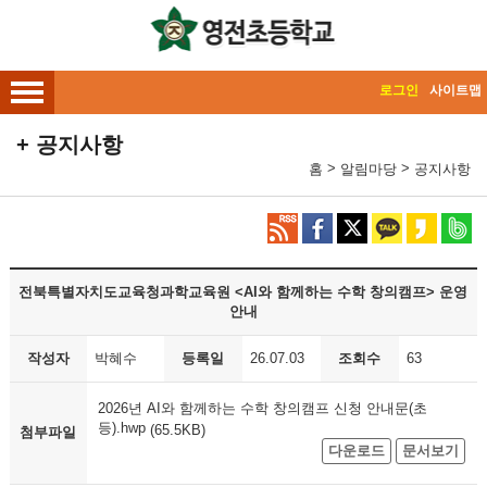
메인메뉴 바로가기
본문내용 바로가기
로그인
사이트맵
공지사항
>
>
홈
알림마당
공지사항
전북특별자치도교육청과학교육원 <AI와 함께하는 수학 창의캠프> 운영
안내
작성자
박혜수
등록일
26.07.03
조회수
63
2026년 AI와 함께하는 수학 창의캠프 신청 안내문(초
등).hwp
(65.5KB)
첨부파일
다운로드
문서보기