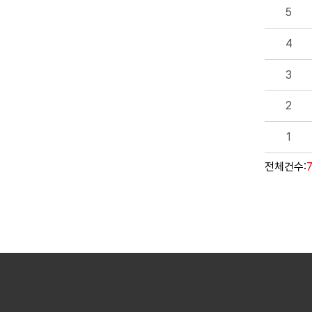
5
4
3
2
1
전체건수: