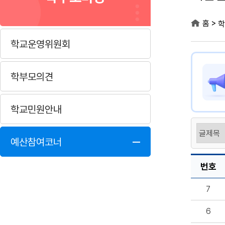
>
홈
학
학교운영위원회
학부모의견
학교민원안내
예산참여코너
번호
7
6