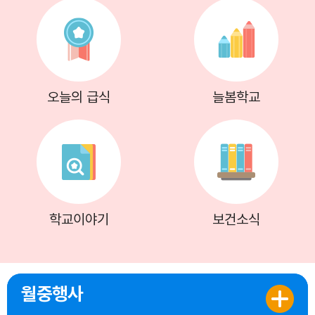
오늘의 급식
늘봄학교
학교이야기
보건소식
월중행사