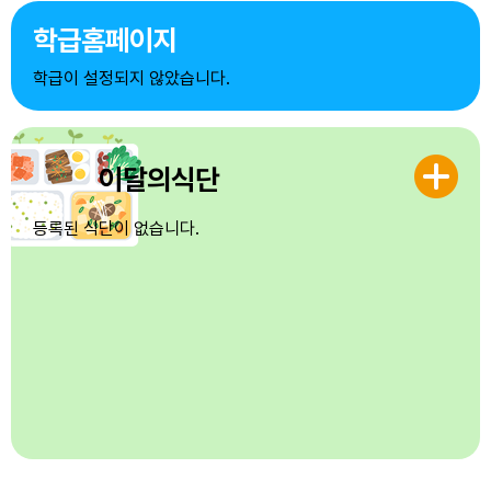
7
돌봄교실
학급홈페이지
8
돌봄교실
학급이 설정되지 않았습니다.
9
돌봄교실
10
돌봄교실
11
돌봄교실
이달의식단
12
돌봄교실
등록된 식단이 없습니다.
13
돌봄교실
14
돌봄교실
15
광복절
17
대체공휴일
21
개학식