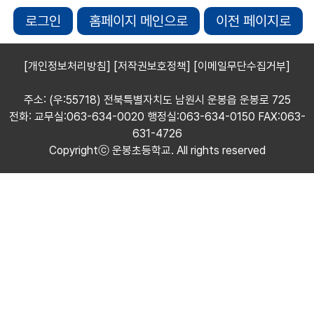
로그인
홈페이지 메인으로
이전 페이지로
[개인정보처리방침]
[저작권보호정책]
[이메일무단수집거부]
주소: (우:55718) 전북특별자치도 남원시 운봉읍 운봉로 725
전화: 교무실:063-634-0020 행정실:063-634-0150 FAX:063-
631-4726
Copyrightⓒ 운봉초등학교. All rights reserved