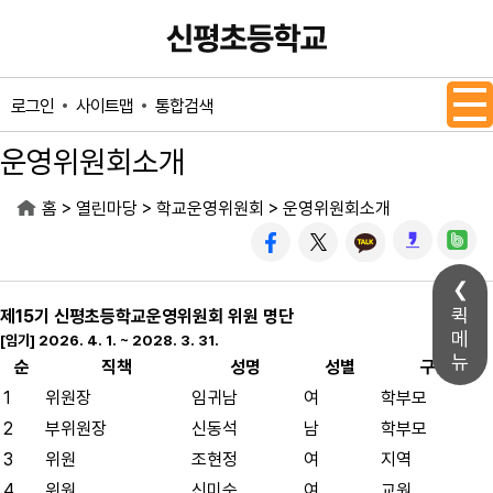
메인메뉴 바로가기
본문내용 바로가기
사이트맵
통합검색
로그인
운영위원회소개
>
>
>
홈
열린마당
학교운영위원회
운영위원회소개
퀵
제15기 신평초등학교운영위원회 위원 명단
메
[임기] 2026. 4. 1. ~ 2028. 3. 31.
뉴
순
직책
성명
성별
구분
1
위원장
임귀남
여
학부모
2
부위원장
신동석
남
학부모
3
위원
조현정
여
지역
4
위원
신미숙
여
교원