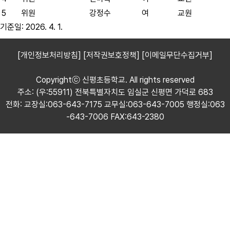
5
위원
강정수
여
교원
기준일: 2026. 4. 1.
[개인정보처리방침]
[저작권보호정책]
[이메일무단수집거부]
Copyrightⓒ 신평초등학교. All rights reserved
주소: (우:55911) 전북특별자치도 임실군 신평면 가덕로 683
전화: 교장실:063-643-7175 교무실:063-643-7005 행정실:063
-643-7006 FAX:643-2380