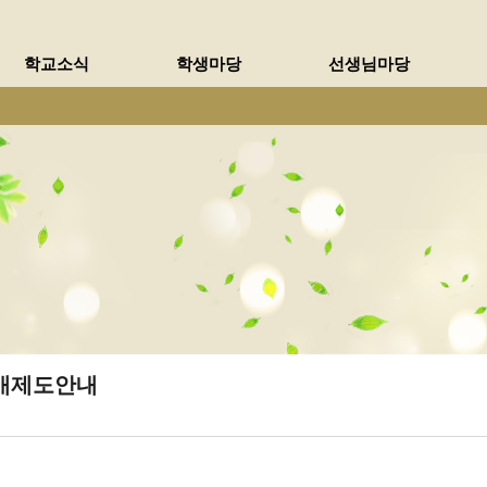
메인메뉴 바로가기
본문내용 바로가기
학교소식
학생마당
선생님마당
개제도안내