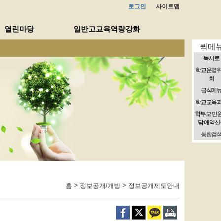
로그인
사이트맵
열린마당
일반고교육역량강화
퀵메
독서로
학교운영
회
급식메
학교교육
학부모 민
담 예약신
통합검
>
>
홈
정보공개/개방
정보공개제도안내