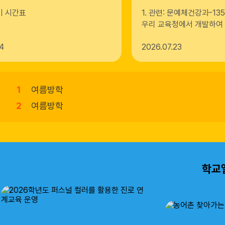
기 시간표
1. 관련: 문예체건강과-13530
우리 교육청에서 개발하여
흡연예방 교육자료(7월)」
4
2026
07.23
니다. 가. 주요 내용: 전
약류 확산 주의 나. 배포 
e-알리미 게시 및 가정통신
탑재: 원문은 도교육청 홈
1
여름방학
> 부서자료실 > 부서자료
2
여름방학
드 가능 라. 기타 행정 사
배판매업소 신고센터 개설 
4
여름방학
터 | 전북특별자치도교
6
여름방학
용 흡연예방 교육자료(7월 
끝.
8
여름방학
학교
9
여름방학
11
여름방학
13
여름방학
15
광복절