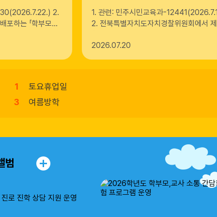
(2026.7.22.) 2.
1. 관련: 민주시민교육과-12441(2026.7.1
 배포하는 「학부모용
2. 전북특별자치도자치경찰위원회에서 
와 관련하여 안내드립
청소년 사이버 도박 예방 자료를 안내드
2026
07.20
자담배를 통한 신종 마
각 가정께서는 참고하여 주시기 바랍니다
방법: 학교 홈페이지,
임 1. (2탄)초등학생용 도박예방웹툰 
문 발송 등 다. 자료
2. (2탄)중고등학생용 도박예방웹툰 1부. 
페이지 [문예체건강과
1
토요휴업일
실]에서 상시 다운로
항 - 청소년 대상 담
3
여름방학
[민원·참여 > 신고센
5
여름방학
육청] 붙임 학부모
7
여름방학
카드뉴스 PDF) 1부.
8
토요휴업일
앨범
10
여름방학
12
여름방학
14
여름방학
15
여름방학