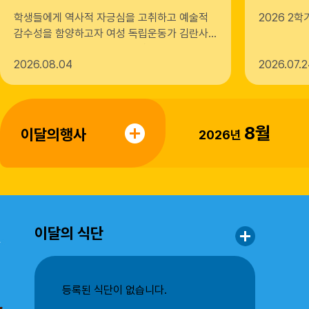
람
학생들에게 역사적 자긍심을 고취하고 예술적
2026 2학
감수성을 함양하고자 여성 독립운동가 김란사
열사의 일대기 공연 <그들의 삶> 음악극을 안내
2026
08.04
2026
07.2
하니 많은 학생, 학부모, 교직원이 아래 내용을
참고하시어 관람하시기 바랍니다. 가. 공연
명: “그들의 삶” 나. 공연일시: 2026.8.14.
(금) 19:30 ~ 다. 공연장소: 김제문화예술회
관 대공연장 라. 공연관람대상: 김제 관내 초·
8월
이달의행사
2026년
중·고등학생 및 교직원, 학부모 등 마. 공연내
용: 조선 여성 최초 미국 웨슬리언대 문학사 학
위 취득자이자 유관순 열사의 스승인 독립운동
가 김란사 열사의 삶과 내면을 다룬 역사 음악극
바. 티켓 배부일: 2026.8.4.(화) 오전 8시부터
티켓링크 무료 배부
이달의 식단
등록된 식단이 없습니다.