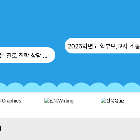
16
여름방학
17
여름방학
18
개학식
29
토요휴업일
농어촌 찾아가는 진로 진학 상담 지원 운영
]