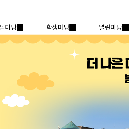
메인메뉴 바로가기
본문내용 바로가기
님마당
학생마당
열린마당