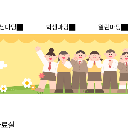
메인메뉴 바로가기
본문내용 바로가기
님마당
학생마당
열린마당
자료실