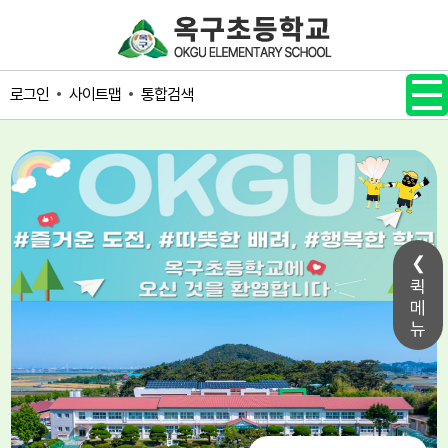
메인메뉴 바로가기
본문내용 바로가기
사이트맵
통합검색
로그인
퀵
메
뉴