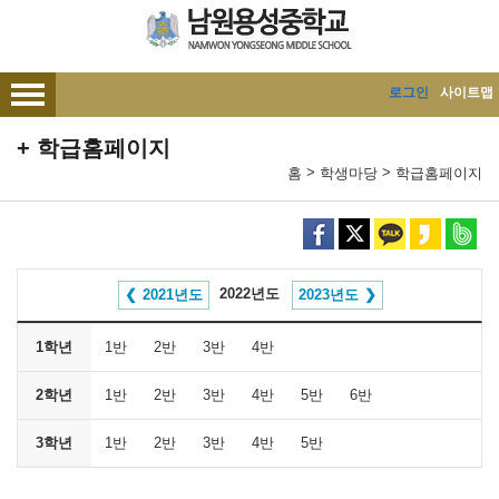
메인메뉴 바로가기
본문내용 바로가기
로그인
사이트맵
학급홈페이지
>
>
홈
학생마당
학급홈페이지
2022년도
2021년도
2023년도
1학년
1반
2반
3반
4반
2학년
1반
2반
3반
4반
5반
6반
3학년
1반
2반
3반
4반
5반