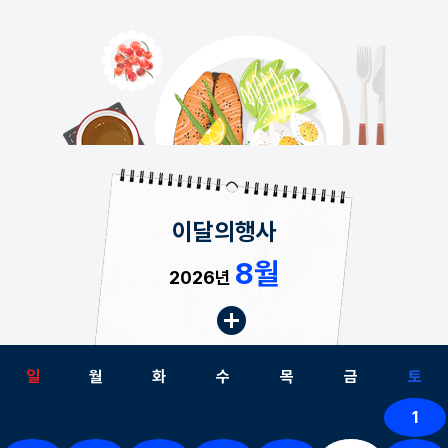
이달의행사
8월
2026년
일
월
화
수
목
금
토
1