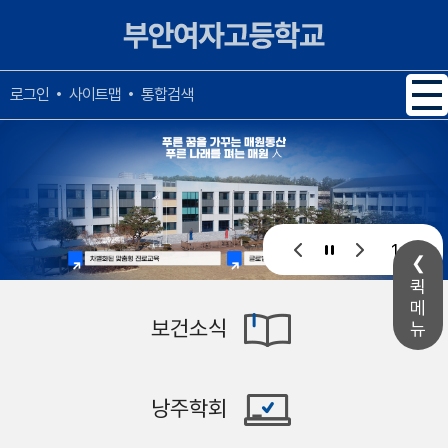
메인메뉴 바로가기
본문내용 바로가기
사이트맵
통합검색
로그인
1 / 1
퀵
메
보건소식
뉴
낭주학회