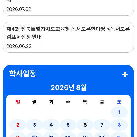
2026
07.02
제4회 전북특별자치도교육청 독서토론한마당 <독서토론
캠프> 신청 안내
2026
06.22
학사일정
2026년
8월
일
월
화
수
목
금
토
1
2
3
4
5
6
7
8