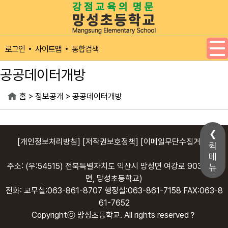
메인메뉴 바로가기
본문내용 바로가기
사이트맵
통합검색
로그인
공공데이터개방
>
>
홈
정보공개
공공데이터개방
[개인정보처리방침]
[저작권보호정책]
[이메일무단수집거부]
퀵
메
주소: (우:54515) 전북특별자치도 익산시 망성면 여강로 903 (망성
뉴
면, 망성초등학교)
전화: 교무실:063-861-8707 행정실:063-861-7158 FAX:063-8
61-7652
Copyrightⓒ 망성초등학교. All rights reserved？