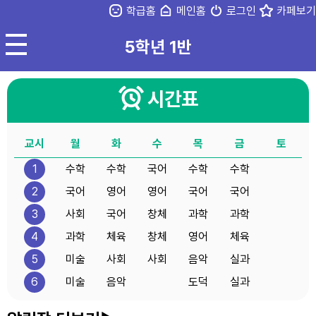
학급홈
메인홈
로그인
카페보기
5학년 1반
시간표
교시
월
화
수
목
금
토
1
수학
수학
국어
수학
수학
2
국어
영어
영어
국어
국어
3
사회
국어
창체
과학
과학
4
과학
체육
창체
영어
체육
5
미술
사회
사회
음악
실과
6
미술
음악
도덕
실과