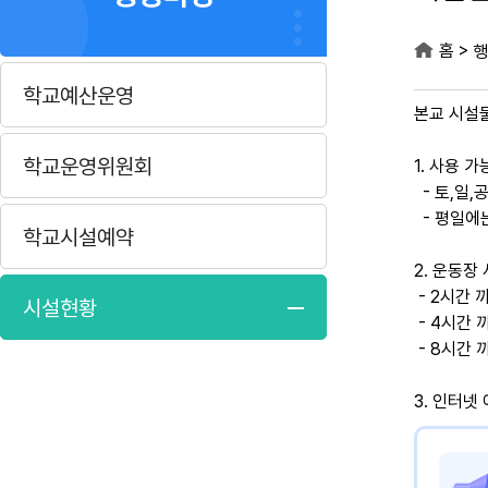
>
홈
행
학교예산운영
본교 시설
학교운영위원회
1. 사용 
- 토,일,공
- 평일에
학교시설예약
2. 운동장
- 2시간 까
시설현황
- 4시간 까
- 8시간 까
3. 인터넷