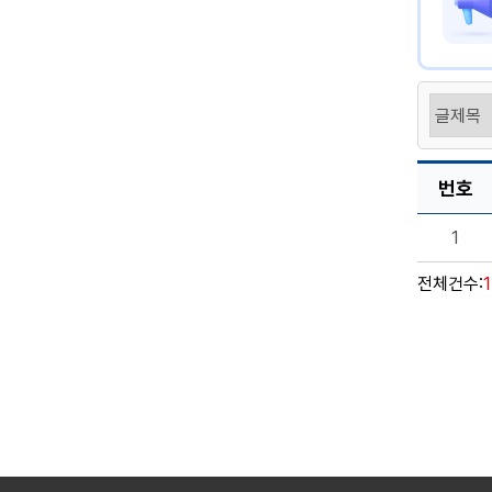
번호
1
전체건수: