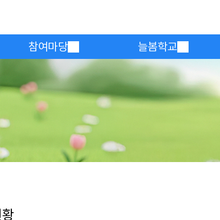
메인메뉴 바로가기
본문내용 바로가기
참여마당
늘봄학교
현황