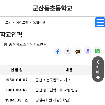
메인메뉴 바로가기
본문내용 바로가기
사이트맵
통합검색
로그인
학교연혁
>
>
홈
학교소개
학교연혁
퀵
년 월 일
내 용
메
뉴
1950. 04. 07.
군산 조촌국민학교 개교
1961. 09. 18.
군산 동국민학교로 교명 변경
1984. 03. 12.
병설유치원 개원(1학급)