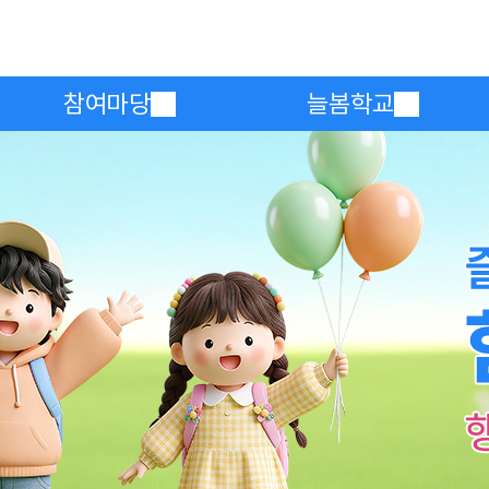
메인메뉴 바로가기
본문내용 바로가기
참여마당
늘봄학교