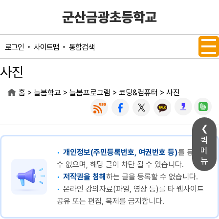
메인메뉴 바로가기
본문내용 바로가기
사이트맵
통합검색
로그인
사진
>
>
>
>
홈
늘봄학교
늘봄프로그램
코딩&컴퓨터
사진
퀵
메
개인정보(주민등록번호, 여권번호 등)
를 등록할
뉴
수 없으며, 해당 글이 차단 될 수 있습니다.
저작권을 침해
하는 글을 등록할 수 없습니다.
온라인 강의자료(파일, 영상 등)를 타 웹사이트
공유 또는 편집, 복제를 금지합니다.