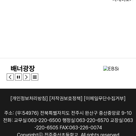
배너광장
[개인정보처리방침]
[저작권보호정책]
[이메일무단수집거부]
주소: (우:54976) 전북특별자치도 전주시 완산구 중산중앙로 9-10
전화: 교무실:063-220-6500 행정실:063-220-6570 교장실:063
-220-6505 FAX:063-226-0074
Copyrightⓒ 전주중산초등학교. All rights reserved