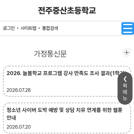
메인메뉴 바로가기
본문내용 바로가기
사이트맵
통합검색
로그인
공지사항
가정통신문
2026. 늘봄학교 프로그램 강사 만족도 조사 결과(1학기)
퀵
2026
07.28
메
뉴
청소년 사이버 도박 예방 및 상담 치유 연계를 위한 웹툰
안내
2026
07.20