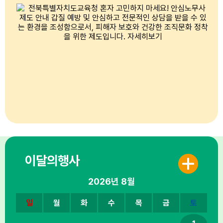
이달의행사
2026년
8월
일
월
화
수
목
금
토