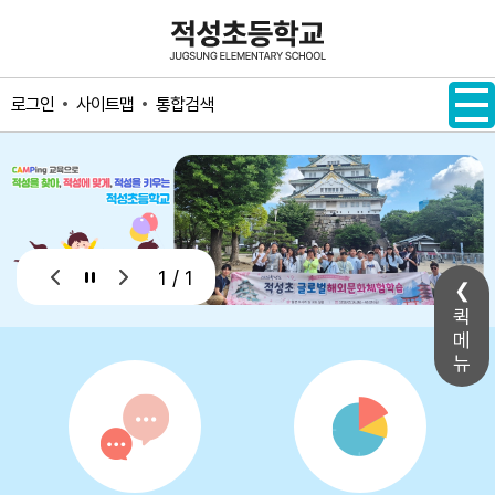
메인메뉴 바로가기
본문내용 바로가기
사이트맵
통합검색
로그인
1 / 1
퀵
메
뉴