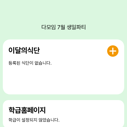
22
토요휴업일
25
수영동아리B
26
다모임 자치활동
다모임 7월 생일파티
27
캠핑DAY
28
캠핑DAY
이달의식단
29
토요휴업일
등록된 식단이 없습니다.
학급홈페이지
학급이 설정되지 않았습니다.