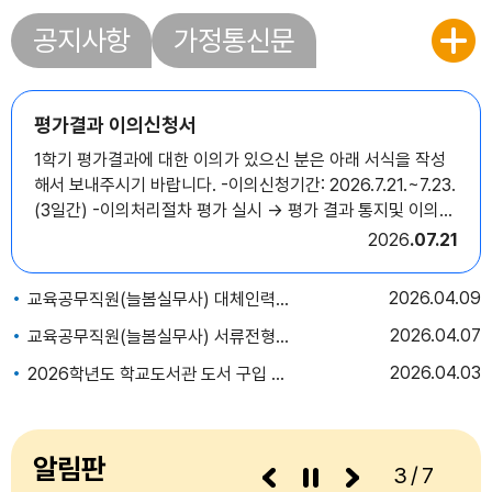
공지사항
가정통신문
평가결과 이의신청서
1학기 평가결과에 대한 이의가 있으신 분은 아래 서식을 작성
해서 보내주시기 바랍니다. -이의신청기간: 2026.7.21.~7.23.
(3일간) -이의처리절차 평가 실시 → 평가 결과 통지및 이의신
청 기회부여(3일간) → 이의신청 접수 → 이의신청 처리· (일
2026
07.21
반) 학급, 학년(군) 협의회· (특이) 학업성적관리위원회 → 처
리결과제공 → 이의신청 내용 반영 평가결과입력
2026
04.09
교육공무직원(늘봄실무사) 대체인력 최종합격자 발표 및 채용후보자 등록 공고(적성초)
2026
04.07
교육공무직원(늘봄실무사) 서류전형 합격자 결정 및 면접시험 시행계획 공고
2026
04.03
2026학년도 학교도서관 도서 구입 목록 공개
알림판
3/7