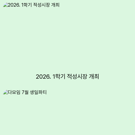
8
토요휴업일
10
여름방학
11
여름방학
12
여름방학
13
여름방학
14
여름방학
15
광복절
15
광복절
2026. 1학기 적성시장 개최
17
대체공휴일
17
여름방학
17
대체공휴일
18
여름방학
19
여름방학
20
개학식