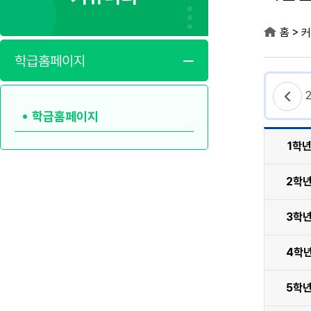
>
홈
커
학급홈페이지
학급홈페이지
1학
2학
3학
4학
5학