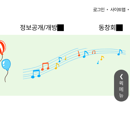
사이트맵
로그인
정보공개/개방
동창회
퀵
메
뉴