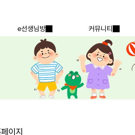
메인메뉴 바로가기
본문내용 바로가기
e선생님방
커뮤니티
홈페이지