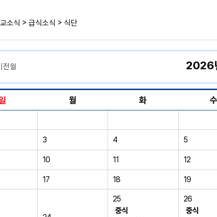
>
>
교소식
급식소식
식단
2026
이전월
일
월
화
3
4
5
10
11
12
17
18
19
25
26
중식
중식