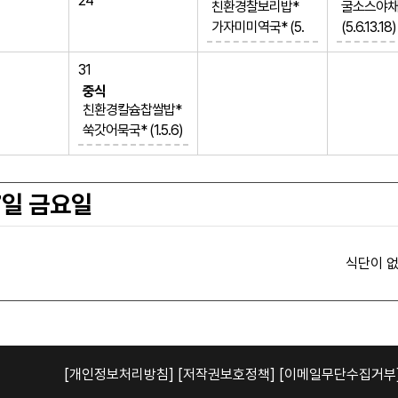
24
친환경찰보리밥*
굴소스야
가자미미역국* (5.
(5.6.13.18)
6)
작은유부우동 
콩나물돼지갈비찜*
7.18)
31
(2.5.6.10.13)
하트단무지
중식
미역줄기맛살볶음*
짜장떡볶이 (1
친환경칼슘찹쌀밥*
(1.5.6.8)
13.16.18)
쑥갓어묵국* (1.5.6)
배추김치 (9)
배추김치 (
새송이오징어볶음
유산균포도워터젤
수박
(5.6.13.17)
리
하트햄달걀전 (1.2.
7일 금요일
5.6.10.15.16.18)
배추김치 (9)
허니버터연근부각
식단이 없
(2.5.6.13)
[개인정보처리방침]
[저작권보호정책]
[이메일무단수집거부