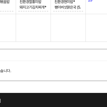
29
채볶음밥
친환경찰홍미밥
친환경현미밥*
돼지고기김치찌개*
팽이버섯맑은국 (5.
(5.6.
(5.6.9.10.13)
6)
달걀장조림* (1.5.6.1
고구마닭갈비* (2.5.
무침*
3.18)
6.13.15)
.2.5.6.
비름나물쌈장무침*
레몬크림마요새우
(5.6)
(1.2.5.6.9.13)
9)
삼치카레구이 (2.5.
배추김치 (9)
6.12.13.16.18)
깍둑아이스망고
열무김치 (9)
습니다.
]