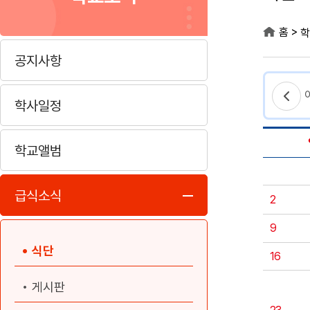
>
홈
학
공지사항
학사일정
학교앨범
급식소식
2
9
식단
16
게시판