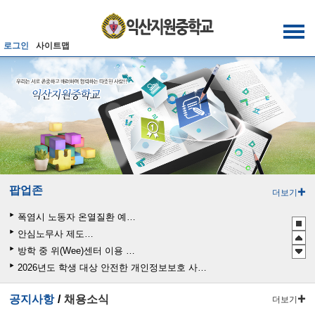
메인메뉴 바로가기
본문내용 바로가기
로그인
사이트맵
팝업존
더보기
폭염시 노동자 온열질환 예방수칙
안심노무사 제도 홍보
방학 중 위(Wee)센터 이용 안내문
2026년도 학생 대상 안전한 개인정보보호 사례 공모전
관행적 부패행위 등 행동강령 위반 집중신고기간 운영
공지사항
채용소식
더보기
청소년 도박예방 카드뉴스