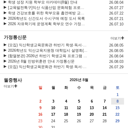
익산 AI·디지털 리터러시
학생 성장 지원 학부모 아카데미(8월) 안내
26.08.04
[교육발전특구]익산 식품산업 문화체험 프로그램 참여자 모집 안내
26.07.27
익산교육지원청 진로·진학 상담 프로그램(4월) 안내
학생 건강보호를 위한 학부모용 흡연예방 교육자료 안내(7월)
26.07.22
2026 학생 성장 지원 학부모 아카데미 운영
2026학년도 신간도서 수시구매 예정 도서 목록
26.07.21
2026 자유학기제 운영계획 학부모 연수 가정통신문
26.07.10
가정통신문
더보기
(모집) 익산학생교육문화관 하반기 학생·독서·수영교육 프로그램 수강생 모집
26.08.05
2026학년도 익산교육지원청 대학입시 설명회(8월) 개최 안내
26.08.05
(함열분관) 2026년 하반기 학생교육 프로그램 수강생 모집 안내
26.08.04
2026년 8월 민방위훈련 안내 가정통신문
26.08.03
(모집) 익산학생교육문화관 하반기 학생·독서·수영교육 프로그램 수강생 모집
26.07.29
월중행사
2026년 8월
더보기
일
월
화
수
목
금
토
1
2
3
4
5
6
7
8
9
10
11
12
13
14
15
16
17
18
19
20
21
22
23
24
25
26
27
28
29
30
31