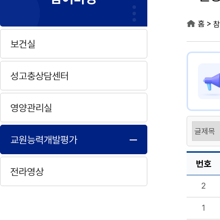
>
홈
참
보건실
성고충상담센터
영양관리실
교원능력개발평가
번호
전라영상
2
1