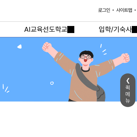
사이트맵
로그인
AI교육선도학교
입학/기숙사
퀵
메
뉴