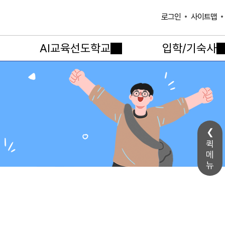
사이트맵
로그인
AI교육선도학교
입학/기숙사
퀵
메
뉴